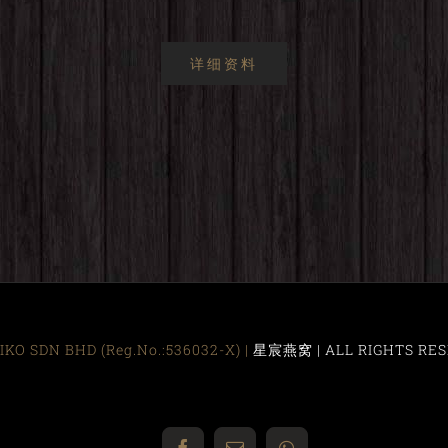
详细资料
KO SDN BHD (Reg.No.:536032-X) |
星宸燕窝 | ALL RIGHTS RES