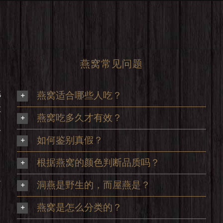
燕窝常见问题
挑
燕窝适合哪些人吃？
享
燕窝吃多久才有效？
及
如何鉴别真假？
根据燕窝的颜色判断品质吗？
足
洞燕是野生的，而屋燕是？
，
燕窝是怎么分类的？