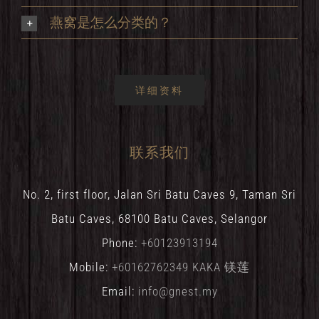
燕窝是怎么分类的？
详细资料
联系我们
No. 2, first floor, Jalan Sri Batu Caves 9, Taman Sri
Batu Caves, 68100 Batu Caves, Selangor
Phone:
+60123913194
Mobile:
+60162762349 KAKA 镁莲
Email:
info@gnest.my