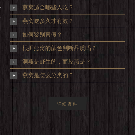
挑
燕窝适合哪些人吃？
享
燕窝吃多久才有效？
及
如何鉴别真假？
根据燕窝的颜色判断品质吗？
足
洞燕是野生的，而屋燕是？
，
燕窝是怎么分类的？
详细资料