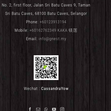
No. 2, first floor, Jalan Sri Batu Caves 9, Taman
Sri Batu Caves, 68100 Batu Caves, Selangor
Phone:
+60123913194
Mobile:
+60162762349 KAKA 镁莲
Email:
info@gnest.my
Wechat :
CassandraYow