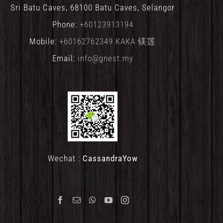
Sri Batu Caves, 68100 Batu Caves, Selangor
Phone:
+60123913194
Mobile:
+60162762349 KAKA 镁莲
Email:
info@gnest.my
Wechat :
CassandraYow