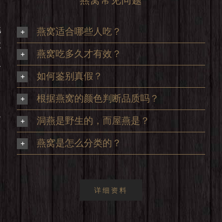
挑
燕窝适合哪些人吃？
享
燕窝吃多久才有效？
及
如何鉴别真假？
根据燕窝的颜色判断品质吗？
足
洞燕是野生的，而屋燕是？
，
燕窝是怎么分类的？
详细资料