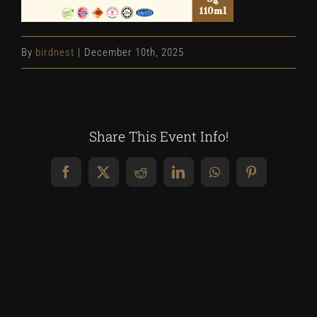
By
birdnest
|
December 10th, 2025
Share This Event Info!
Facebook
X
Reddit
LinkedIn
WhatsApp
Pinterest