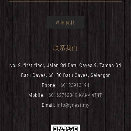
详细资料
联系我们
No. 2, first floor, Jalan Sri Batu Caves 9, Taman Sri
Batu Caves, 68100 Batu Caves, Selangor
Phone:
+60123913194
Mobile:
+60162762349 KAKA 镁莲
Email:
info@gnest.my