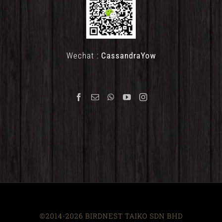
Wechat :
CassandraYow
©2014-2026 BIRDNEST TAIKO SDN BHD