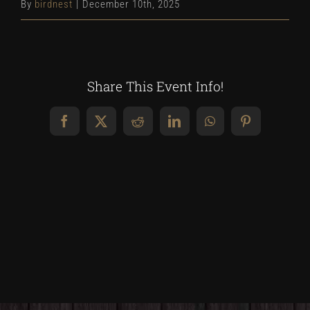
By
birdnest
|
December 10th, 2025
Share This Event Info!
Facebook
X
Reddit
LinkedIn
WhatsApp
Pinterest