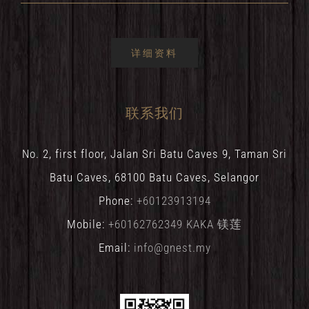
详细资料
联系我们
No. 2, first floor, Jalan Sri Batu Caves 9, Taman Sri
Batu Caves, 68100 Batu Caves, Selangor
Phone:
+60123913194
Mobile:
+60162762349 KAKA 镁莲
Email:
info@gnest.my