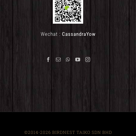
Wechat :
CassandraYow
©2014-2026 BIRDNEST TAIKO SDN BHD