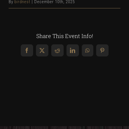
By
birdnest
|
December 10th, 2025
Share This Event Info!
Facebook
X
Reddit
LinkedIn
WhatsApp
Pinterest