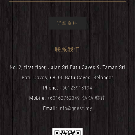
详细资料
联系我们
No. 2, first floor, Jalan Sri Batu Caves 9, Taman Sri
Batu Caves, 68100 Batu Caves, Selangor
Phone:
+60123913194
Mobile:
+60162762349 KAKA 镁莲
Email:
info@gnest.my