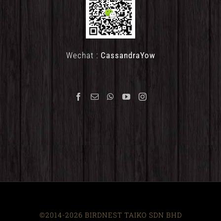
Wechat :
CassandraYow
©2014-2026 BIRDNEST TAIKO SDN BHD