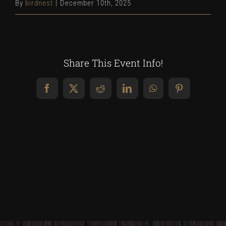
By
birdnest
|
December 10th, 2025
Share This Event Info!
Facebook
X
Reddit
LinkedIn
WhatsApp
Pinterest