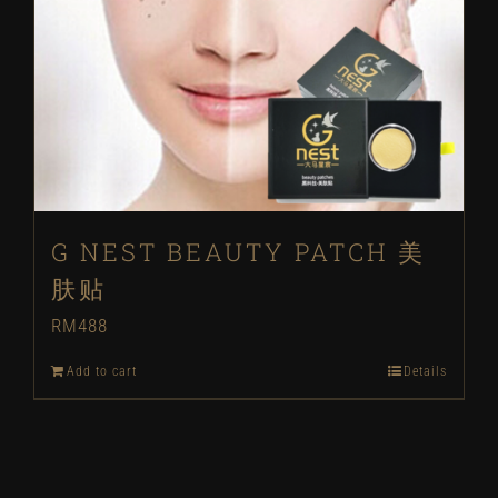
G NEST BEAUTY PATCH 美
肤贴
RM
488
Add to cart
Details