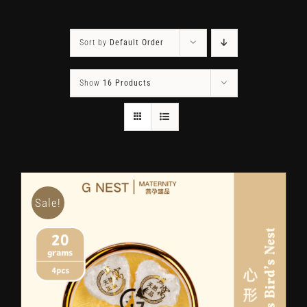
Sort by
Default Order
Show
16 Products
Sale!