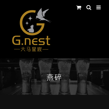
Skip
to
content
燕碎