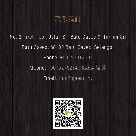
联系我们
No. 2, first floor, Jalan Sri Batu Caves 9, Taman Sri
Batu Caves, 68100 Batu Caves, Selangor
Phone:
+60123913194
Mobile:
+60162762349 KAKA 镁莲
Email:
info@gnest.my