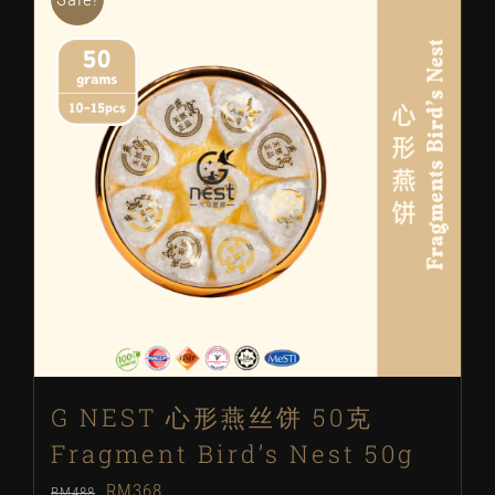
G NEST 心形燕丝饼 50克
Fragment Bird’s Nest 50g
Original
Current
RM
368
RM
488