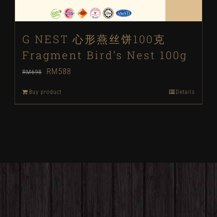
G NEST 心形燕丝饼100克
Fragment Bird’s Nest 100g
Original
Current
RM
588
RM
698
price
price
Buy product
Details
was:
is:
RM698.
RM588.