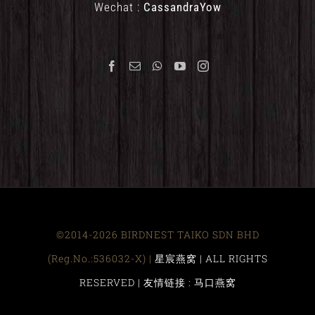
Wechat :
CassandraYow
©2014-2026 BIRDNEST TAIKO SDN BHD
(Reg.No.:536032-X) |
星宸燕窝 | ALL RIGHTS
RESERVED |
友情链接 : 马口燕窝