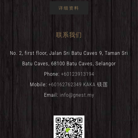
详细资料
联系我们
No. 2, first floor, Jalan Sri Batu Caves 9, Taman Sri
Batu Caves, 68100 Batu Caves, Selangor
Phone:
+60123913194
Mobile:
+60162762349 KAKA 镁莲
Email:
info@gnest.my