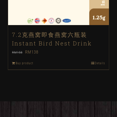
7.2克燕窝即食燕窝六瓶装
Instant Bird Nest Drink
Original
Current
RM
138
RM
158
price
price
Buy product
Details
was:
is:
RM158.
RM138.