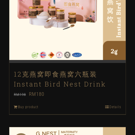
12克燕窝即食燕窝六瓶装
Instant Bird Nest Drink
Original
Current
RM
180
RM
198
price
price
Buy product
Details
was:
is:
RM198.
RM180.