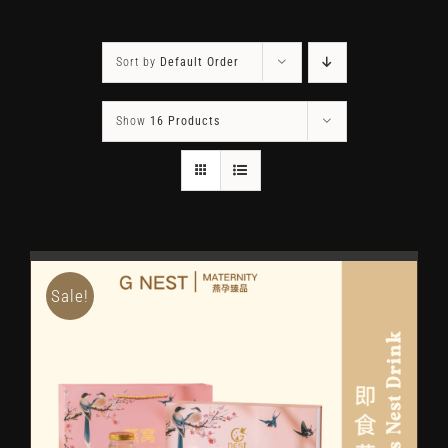
Sort by
Default Order
Show
16 Products
Sale!