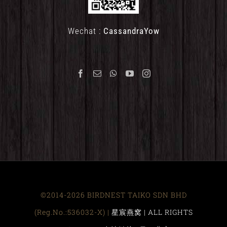
Wechat :
CassandraYow
©2014-2026 BIRDNEST TAIKO SDN BHD
(Reg.No.:536032-X) |
星宸燕窝 | ALL RIGHTS