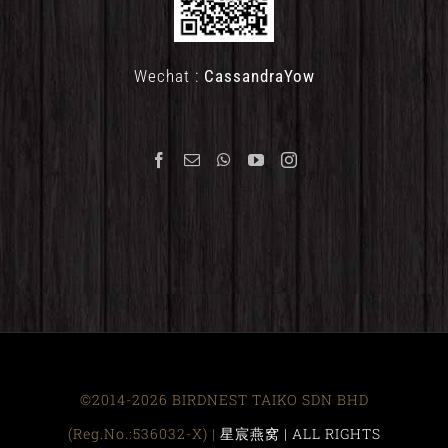
Wechat :
CassandraYow
©2014-2026 BIRDNEST TAIKO SDN BHD
(Reg.No.:536032-X) |
星宸燕窝 | ALL RIGHTS