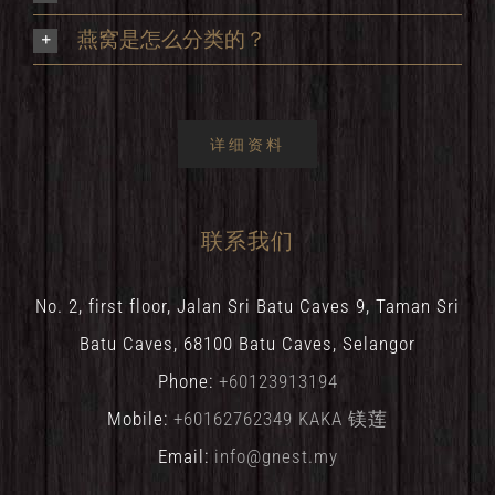
燕窝是怎么分类的？
详细资料
联系我们
No. 2, first floor, Jalan Sri Batu Caves 9, Taman Sri
Batu Caves, 68100 Batu Caves, Selangor
Phone:
+60123913194
Mobile:
+60162762349 KAKA 镁莲
Email:
info@gnest.my