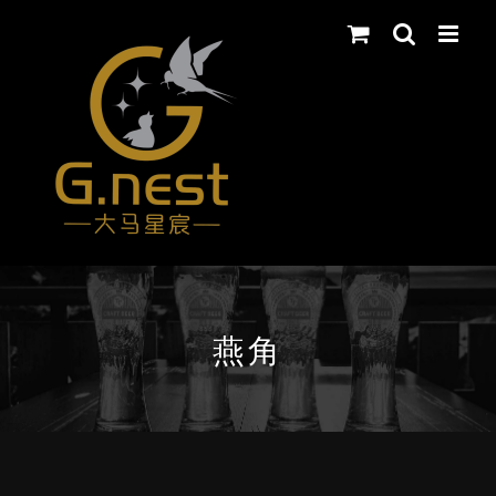
Skip
to
content
燕角