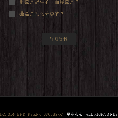
洞燕是野生的，而屋燕是？
，
燕窝是怎么分类的？
详细资料
KO SDN BHD (Reg.No.:536032-X) |
星宸燕窝 | ALL RIGHTS RES