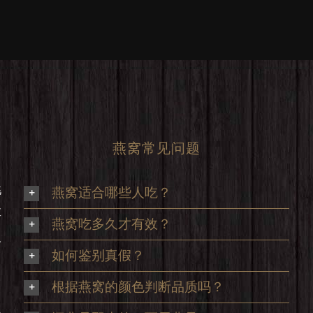
燕窝常见问题
挑
燕窝适合哪些人吃？
享
燕窝吃多久才有效？
及
如何鉴别真假？
根据燕窝的颜色判断品质吗？
足