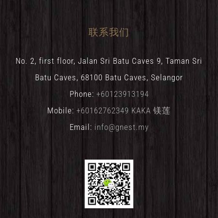
联系我们
No. 2, first floor, Jalan Sri Batu Caves 9, Taman Sri
Batu Caves, 68100 Batu Caves, Selangor
Phone:
+60123913194
Mobile:
+60162762349 KAKA 镁莲
Email:
info@gnest.my