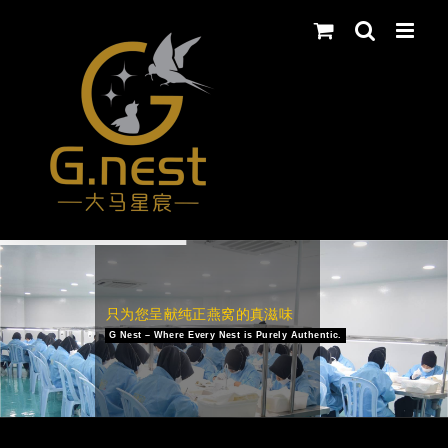
Skip
to
content
只为您呈献纯正燕窝的真滋味
G Nest – Where Every Nest is Purely Authentic.