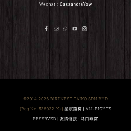
Wechat :
CassandraYow
©2014-2026 BIRDNEST TAIKO SDN BHD
(Reg.No.:536032-X) |
星宸燕窝 | ALL RIGHTS
RESERVED |
友情链接 : 马口燕窝