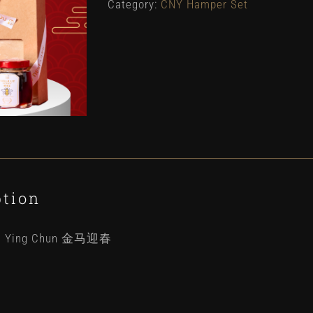
Category:
CNY Hamper Set
Health
Hamper
Set
D
金
马
迎
春
ption
quantity
Ma Ying Chun 金马迎春