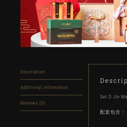
Description
Descri
Additional information
Set D JIn 
Reviews (0)
配套包含：