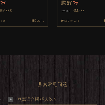
腾辉
Original
Current
Original
Current
RM
388
RM
538
RM
558
price
price
price
price
 cart
Details
Add to cart
was:
is:
was:
is:
RM408.
RM388.
RM558.
RM538.
燕窝常见问题
挑
燕窝适合哪些人吃？