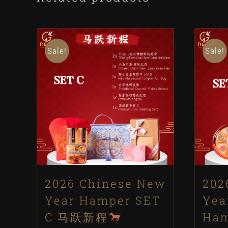
Sale!
Sale!
2026 Chinese New
202
Year Hamper SET
Yea
C 马跃新程
Ham