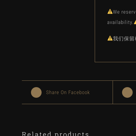
We reserve
availability.
我们保留
Share On Facebook
Related products