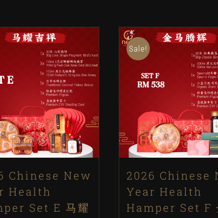
Sale!
6 Chinese New
2026 Chinese
r Health
Year Health
per Set E 马耀
Hamper Set F