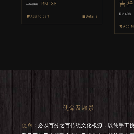
吉祥
Original
Current
RM
188
RM
208
price
price
RM
408
Add to cart
Details
was:
is:
Add to
RM208.
RM188.
使命及愿景
使命
：
必以百分之百传统文化根源，以纯手工