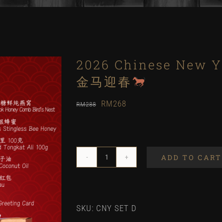
2026 Chinese New Y
金马迎春
Original
Current
RM
268
RM
288
price
price
was:
is:
RM288.
RM268.
ADD TO CART
2026
Chinese
New
SKU:
CNY SET D
Year