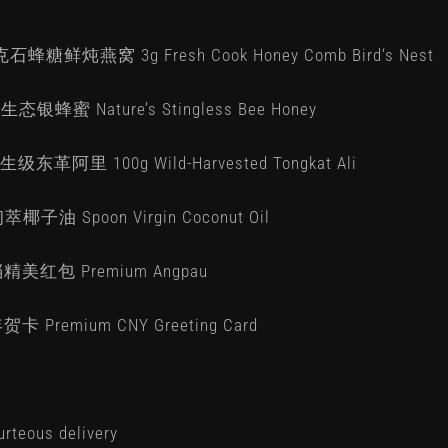
3克石蜂糖鲜炖燕窝 3g Fresh Cook Honey Comb Bird‘s Nest
原生态银蜂蜜 Nature’s Stingless Bee Honey
生级东革阿里 100g Wild-Harvested Tongkat Ali
初萃椰子油 Spoon Virgin Coconut Oil
精美红包 Premium Angpau
卡 Premium CNY Greeting Card
rteous delivery