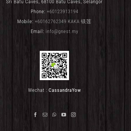
Sri Batu Caves, 68100 Batu Caves, Selangor
Phone:
+60123913194
Mobile:
+60162762349 KAKA 镁莲
Email:
info@gnest.my
Wechat :
CassandraYow