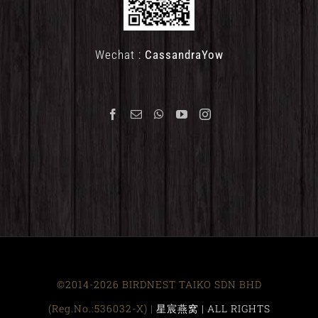
Wechat :
CassandraYow
©2014-2026 BIRDNEST TAIKO SDN BHD
(Reg.No.:536032-X) |
星宸燕窝 | ALL RIGHTS