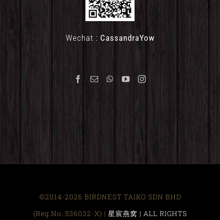
Wechat :
CassandraYow
©2014-2026 BIRDNEST TAIKO SDN BHD
(Reg.No.:536032-X) |
星宸燕窝 | ALL RIGHTS