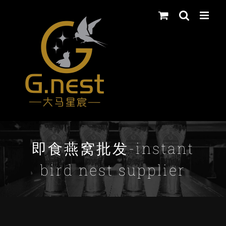
Skip
to
content
即食燕窝批发-instant
bird nest supplier