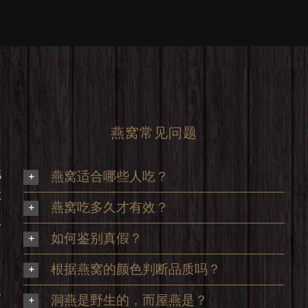
燕窝常见问题
挑
燕窝适合哪些人吃？
享
燕窝吃多久才有效？
及
如何鉴别真假？
根据燕窝的颜色判断品质吗？
足
洞燕是野生的，而屋燕是？