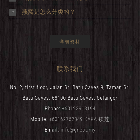
燕窝是怎么分类的？
详细资料
联系我们
No. 2, first floor, Jalan Sri Batu Caves 9, Taman Sri
Batu Caves, 68100 Batu Caves, Selangor
Phone:
+60123913194
Mobile:
+60162762349 KAKA 镁莲
Email:
info@gnest.my