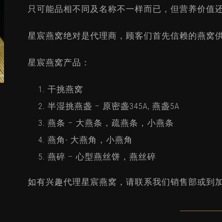
只可能品相不同及名称不一样而已，但营养价值
星宸燕窝绝对是代理商，顾客们首先信赖的燕窝
星宸燕窝产品：
干挑燕窝
半湿挑燕盏 – 原密盏345A, 燕盏5A
燕条 – 大燕条，疏燕条，小燕条
燕角- 大燕角，小燕角
燕碎 – 心型燕丝饼，燕丝碎
如有兴趣代理星宸燕窝，请联系我们销售部或到