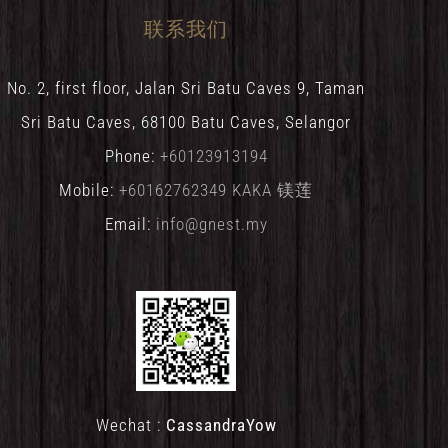
联系我们
No. 2, first floor, Jalan Sri Batu Caves 9, Taman
Sri Batu Caves, 68100 Batu Caves, Selangor
Phone:
+60123913194
Mobile:
+60162762349 KAKA 镁莲
Email:
info@gnest.my
Wechat :
CassandraYow