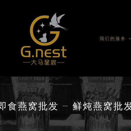
我们的服务
即食燕窝批发 – 鲜炖燕窝批