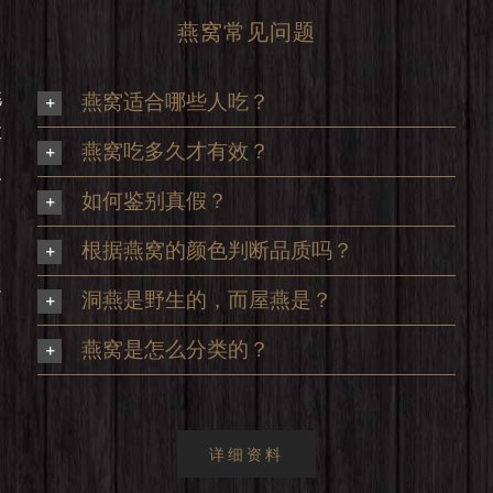
燕窝常见问题
挑
燕窝适合哪些人吃？
享
燕窝吃多久才有效？
及
如何鉴别真假？
根据燕窝的颜色判断品质吗？
足
洞燕是野生的，而屋燕是？
，
燕窝是怎么分类的？
详细资料