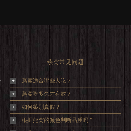
燕窝常见问题
挑
燕窝适合哪些人吃？
享
燕窝吃多久才有效？
及
如何鉴别真假？
根据燕窝的颜色判断品质吗？
足