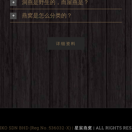
洞燕是野生的，而屋燕是？
，
燕窝是怎么分类的？
详细资料
KO SDN BHD (Reg.No.:536032-X) |
星宸燕窝 | ALL RIGHTS RES