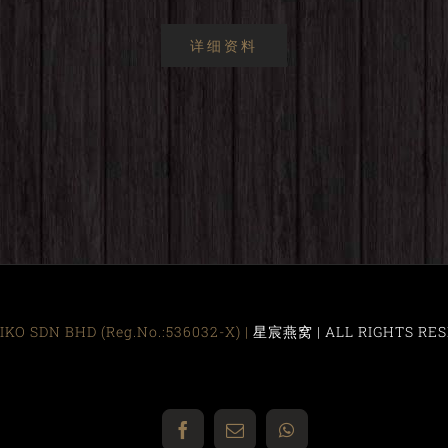
详细资料
KO SDN BHD (Reg.No.:536032-X) |
星宸燕窝 | ALL RIGHTS RES
Facebook
Email
WhatsApp