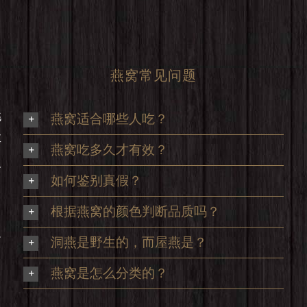
燕窝常见问题
挑
燕窝适合哪些人吃？
享
燕窝吃多久才有效？
及
如何鉴别真假？
根据燕窝的颜色判断品质吗？
足
洞燕是野生的，而屋燕是？
，
燕窝是怎么分类的？