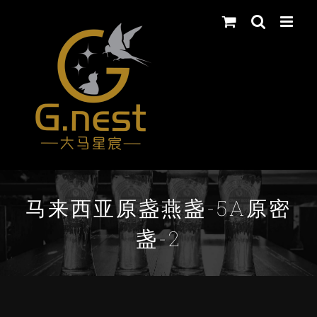
Skip
to
content
马来西亚原盏燕盏-5A原密
盏-2