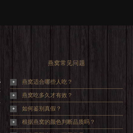
燕窝常见问题
挑
燕窝适合哪些人吃？
享
燕窝吃多久才有效？
及
如何鉴别真假？
根据燕窝的颜色判断品质吗？
足