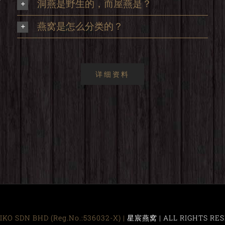
洞燕是野生的，而屋燕是？
，
燕窝是怎么分类的？
详细资料
KO SDN BHD (Reg.No.:536032-X) |
星宸燕窝 | ALL RIGHTS RES