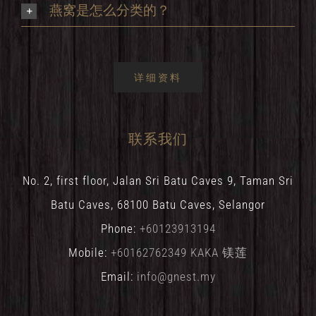
燕窝是怎么分类的？
详细资料
联系我们
No. 2, first floor, Jalan Sri Batu Caves 9, Taman Sri
Batu Caves, 68100 Batu Caves, Selangor
Phone:
+60123913194
Mobile:
+60162762349 KAKA 镁莲
Email:
info@gnest.my