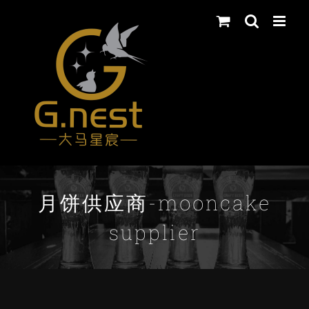
Skip
to
content
月饼供应商-mooncake
supplier