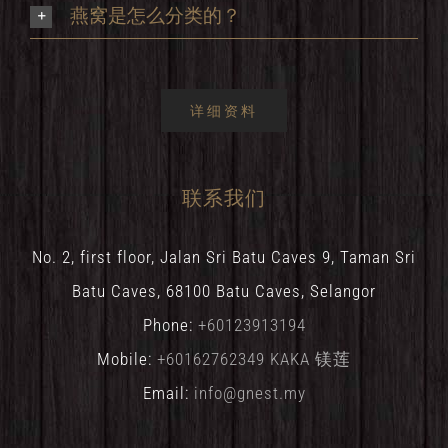
燕窝是怎么分类的？
详细资料
联系我们
No. 2, first floor, Jalan Sri Batu Caves 9, Taman Sri
Batu Caves, 68100 Batu Caves, Selangor
Phone:
+60123913194
Mobile:
+60162762349 KAKA 镁莲
Email:
info@gnest.my