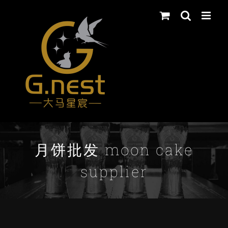
Skip
to
content
月饼批发 moon cake
supplier