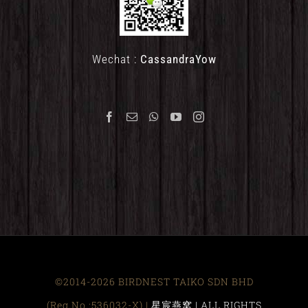
Wechat :
CassandraYow
©2014-2026 BIRDNEST TAIKO SDN BHD
(Reg.No.:536032-X) |
星宸燕窝 | ALL RIGHTS