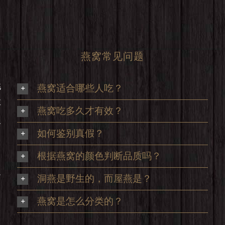
燕窝常见问题
挑
燕窝适合哪些人吃？
享
燕窝吃多久才有效？
及
如何鉴别真假？
根据燕窝的颜色判断品质吗？
足
洞燕是野生的，而屋燕是？
，
燕窝是怎么分类的？