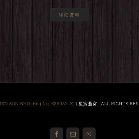
详细资料
KO SDN BHD (Reg.No.:536032-X) |
星宸燕窝 | ALL RIGHTS RES
Facebook
Email
WhatsApp