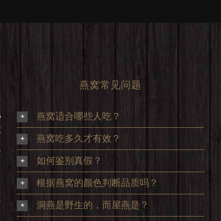
燕窝常见问题
挑
燕窝适合哪些人吃？
享
燕窝吃多久才有效？
及
如何鉴别真假？
根据燕窝的颜色判断品质吗？
足
洞燕是野生的，而屋燕是？
，