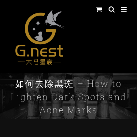
Skip
to
content
如何去除黑斑 – How to
Lighten Dark Spots and
Acne Marks