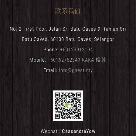
联系我们
No. 2, first floor, Jalan Sri Batu Caves 9, Taman Sri
Batu Caves, 68100 Batu Caves, Selangor
Phone:
+60123913194
Mobile:
+60162762349 KAKA 镁莲
Email:
info@gnest.my
Wechat :
CassandraYow