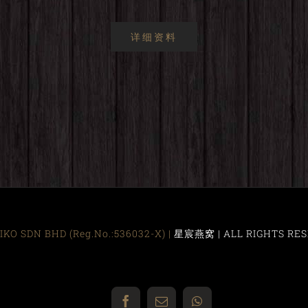
详细资料
KO SDN BHD (Reg.No.:536032-X) |
星宸燕窝 | ALL RIGHTS RES
Facebook
Email
WhatsApp