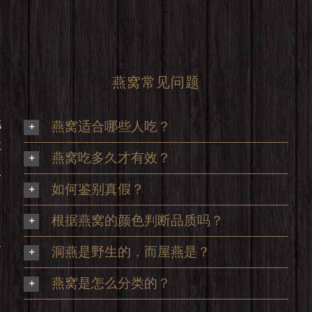
燕窝常见问题
挑
燕窝适合哪些人吃？
享
燕窝吃多久才有效？
及
如何鉴别真假？
根据燕窝的颜色判断品质吗？
足
洞燕是野生的，而屋燕是？
，
燕窝是怎么分类的？