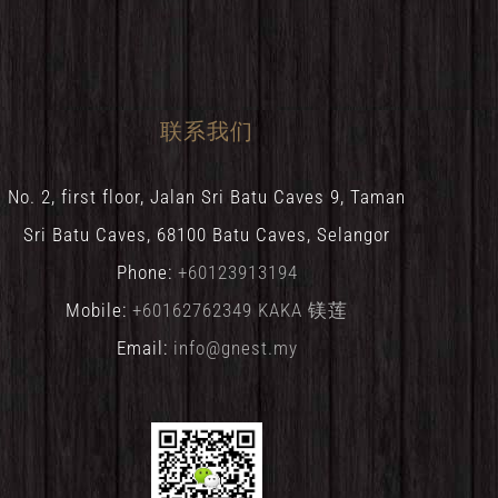
联系我们
No. 2, first floor, Jalan Sri Batu Caves 9, Taman
Sri Batu Caves, 68100 Batu Caves, Selangor
Phone:
+60123913194
Mobile:
+60162762349 KAKA 镁莲
Email:
info@gnest.my