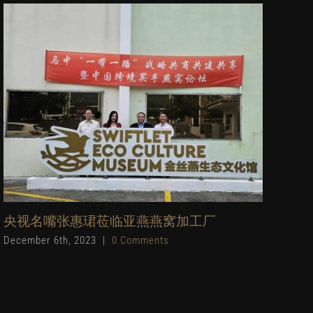
央视名嘴张惠珺莅临亚燕燕窝加工厂
LF
December 6th, 2023
|
0 Comments
Janu