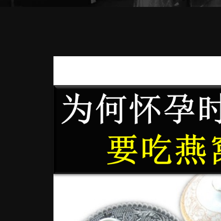
View
Larger
Image