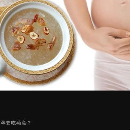
怀孕要吃燕窝？