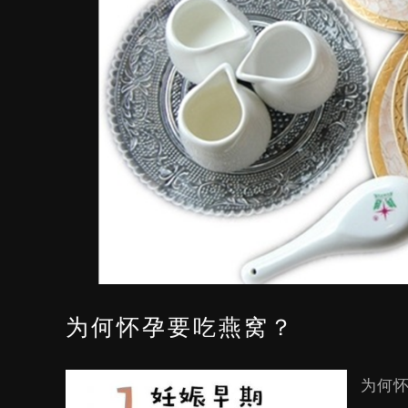
为何怀孕要吃燕窝？
为何