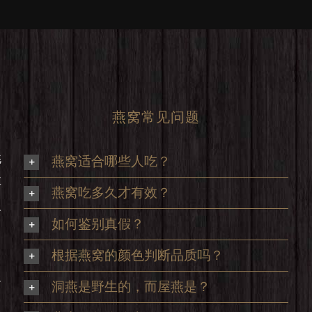
燕窝常见问题
挑
燕窝适合哪些人吃？
享
燕窝吃多久才有效？
及
如何鉴别真假？
根据燕窝的颜色判断品质吗？
足
洞燕是野生的，而屋燕是？
，