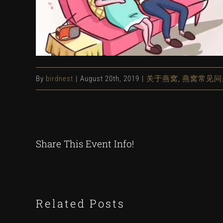
By
birdnest
|
August 20th, 2019
|
关于燕窝
,
燕窝常见问
Share This Event Info!
Related Posts