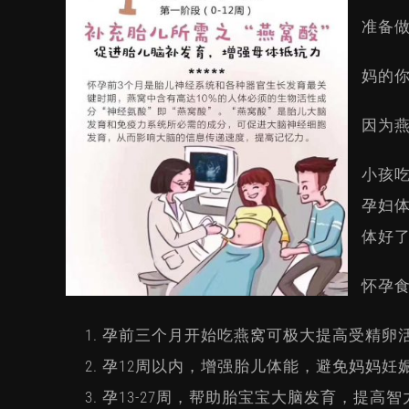
准备
妈的
因为
小孩
孕妇
体好
怀孕
孕前三个月开始吃燕窝可极大提高受精卵
孕12周以内，增强胎儿体能，避免妈妈妊
孕13-27周，帮助胎宝宝大脑发育，提高智