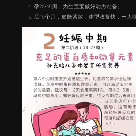
孕28-40周，为生宝宝做好动力准备。
后10个月，皮肤紧致，体型收复快，一人