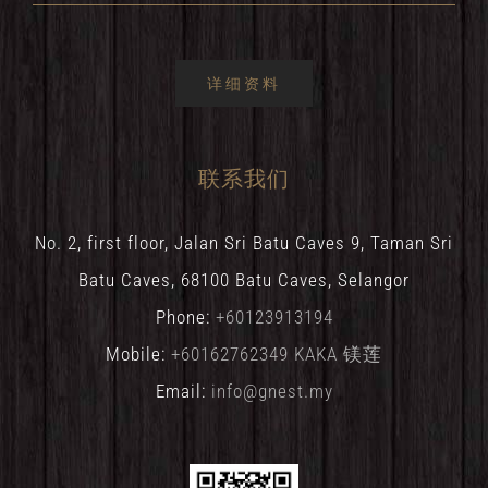
详细资料
联系我们
No. 2, first floor, Jalan Sri Batu Caves 9, Taman Sri
Batu Caves, 68100 Batu Caves, Selangor
Phone:
+60123913194
Mobile:
+60162762349 KAKA 镁莲
Email:
info@gnest.my