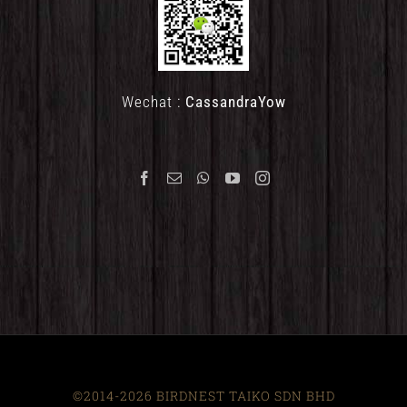
Wechat :
CassandraYow
©2014-2026 BIRDNEST TAIKO SDN BHD