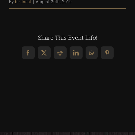
By
birdnest
|
August 20th, 2019
Share This Event Info!
Facebook
X
Reddit
LinkedIn
WhatsApp
Pinterest