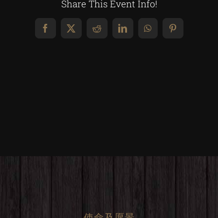
Share This Event Info!
Facebook
X
Reddit
LinkedIn
WhatsApp
Pinterest
使命及愿景