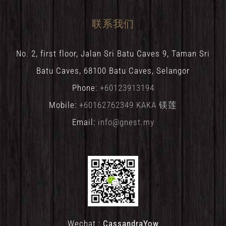
联系我们
No. 2, first floor, Jalan Sri Batu Caves 9, Taman Sri
Batu Caves, 68100 Batu Caves, Selangor
Phone:
+60123913194
Mobile:
+60162762349 KAKA 镁莲
Email:
info@gnest.my
Wechat :
CassandraYow