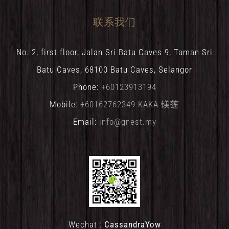
联系我们
No. 2, first floor, Jalan Sri Batu Caves 9, Taman Sri
Batu Caves, 68100 Batu Caves, Selangor
Phone:
+60123913194
Mobile:
+60162762349 KAKA 镁莲
Email:
info@gnest.my
Wechat :
CassandraYow