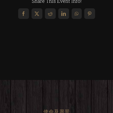
Share This Event Info!
Facebook
X
Reddit
LinkedIn
WhatsApp
Pinterest
使命及愿景