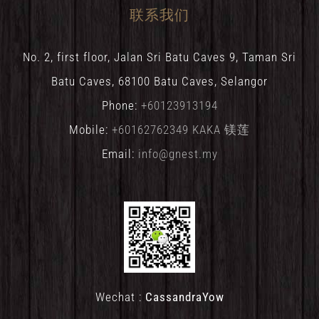
联系我们
No. 2, first floor, Jalan Sri Batu Caves 9, Taman Sri
Batu Caves, 68100 Batu Caves, Selangor
Phone:
+60123913194
Mobile:
+60162762349 KAKA 镁莲
Email:
info@gnest.my
Wechat :
CassandraYow