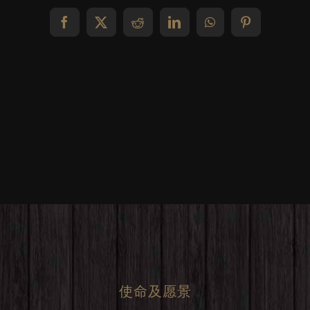
Facebook
X
Reddit
LinkedIn
WhatsApp
Pinterest
使命及愿景