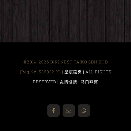
©2014-2026 BIRDNEST TAIKO SDN BHD
(Reg.No.:536032-X) |
星宸燕窝 | ALL RIGHTS
RESERVED |
友情链接 : 马口燕窝
Facebook
Email
WhatsApp