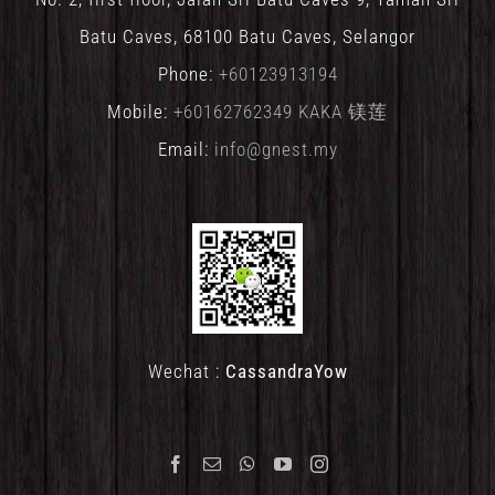
Batu Caves, 68100 Batu Caves, Selangor
Phone:
+60123913194
Mobile:
+60162762349 KAKA 镁莲
Email:
info@gnest.my
Wechat :
CassandraYow