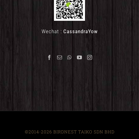
Wechat :
CassandraYow
©2014-2026 BIRDNEST TAIKO SDN BHD