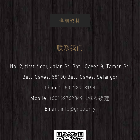
详细资料
联系我们
No. 2, first floor, Jalan Sri Batu Caves 9, Taman Sri
Batu Caves, 68100 Batu Caves, Selangor
Phone:
+60123913194
Mobile:
+60162762349 KAKA 镁莲
Email:
info@gnest.my