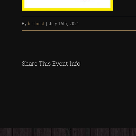
By
birdnest
|
July 16th, 2021
Share This Event Info!