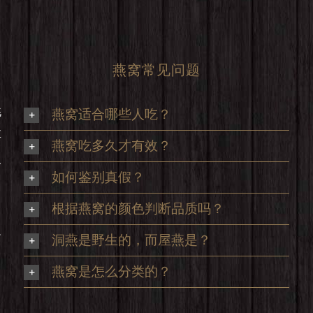
燕窝常见问题
挑
燕窝适合哪些人吃？
享
燕窝吃多久才有效？
及
如何鉴别真假？
根据燕窝的颜色判断品质吗？
足
洞燕是野生的，而屋燕是？
，
燕窝是怎么分类的？