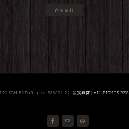
详细资料
KO SDN BHD (Reg.No.:536032-X) |
星宸燕窝 | ALL RIGHTS RES
Facebook
Email
WhatsApp