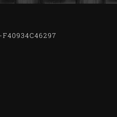
F-F40934C46297