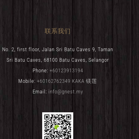
联系我们
No. 2, first floor, Jalan Sri Batu Caves 9, Taman
Sri Batu Caves, 68100 Batu Caves, Selangor
Phone:
+60123913194
Mobile:
+60162762349 KAKA 镁莲
Email:
info@gnest.my