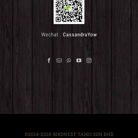
Wechat :
CassandraYow
©2014-2026 BIRDNEST TAIKO SDN BHD