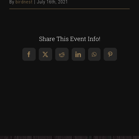
By
birdnest
|
July 16th, 2021
Share This Event Info!
Facebook
X
Reddit
LinkedIn
WhatsApp
Pinterest