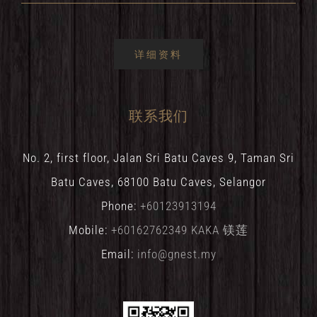
详细资料
联系我们
No. 2, first floor, Jalan Sri Batu Caves 9, Taman Sri
Batu Caves, 68100 Batu Caves, Selangor
Phone:
+60123913194
Mobile:
+60162762349 KAKA 镁莲
Email:
info@gnest.my