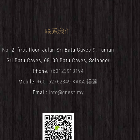
联系我们
No. 2, first floor, Jalan Sri Batu Caves 9, Taman
Sri Batu Caves, 68100 Batu Caves, Selangor
Phone:
+60123913194
Mobile:
+60162762349 KAKA 镁莲
Email:
info@gnest.my