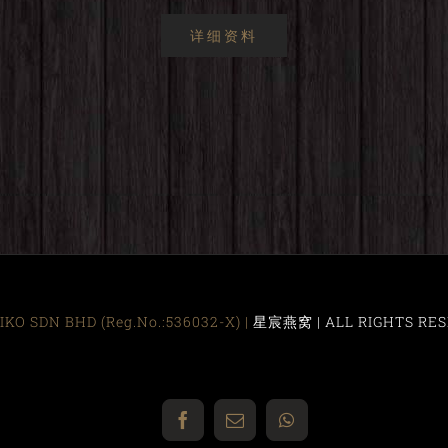
详细资料
KO SDN BHD (Reg.No.:536032-X) |
星宸燕窝 | ALL RIGHTS RES
Facebook
Email
WhatsApp