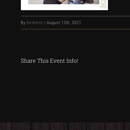
By
birdnest
|
August 12th, 2021
Share This Event Info!