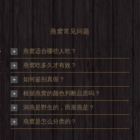
燕窝常见问题
挑
燕窝适合哪些人吃？
享
燕窝吃多久才有效？
及
如何鉴别真假？
根据燕窝的颜色判断品质吗？
足
洞燕是野生的，而屋燕是？
，
燕窝是怎么分类的？