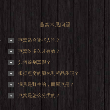
燕窝常见问题
挑
燕窝适合哪些人吃？
享
燕窝吃多久才有效？
及
如何鉴别真假？
根据燕窝的颜色判断品质吗？
足
洞燕是野生的，而屋燕是？
，
燕窝是怎么分类的？