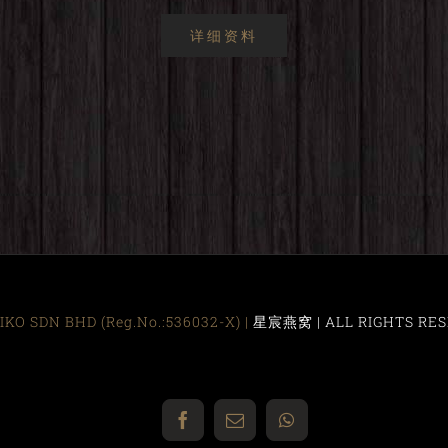
详细资料
KO SDN BHD (Reg.No.:536032-X) |
星宸燕窝 | ALL RIGHTS RES
Facebook
Email
WhatsApp