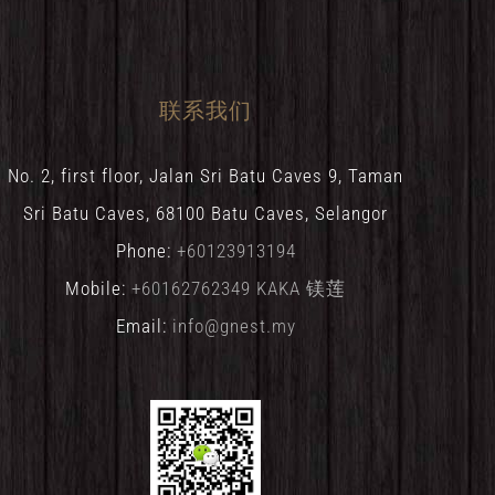
联系我们
No. 2, first floor, Jalan Sri Batu Caves 9, Taman
Sri Batu Caves, 68100 Batu Caves, Selangor
Phone:
+60123913194
Mobile:
+60162762349 KAKA 镁莲
Email:
info@gnest.my