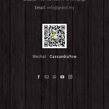
Email:
info@gnest.my
Wechat :
CassandraYow