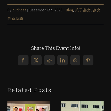
By
birdnest
|
December 6th, 2023
|
Blog
,
关于燕窝
,
燕窝
最新动态
Share This Event Info!
Facebook
X
Reddit
LinkedIn
WhatsApp
Pinterest
Related Posts