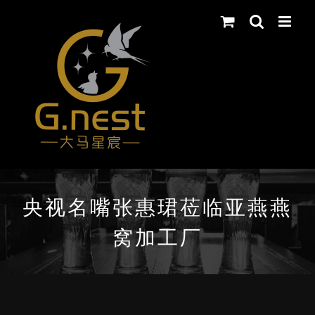
Skip
to
content
央视名嘴张惠珺莅临亚燕燕
窝加工厂