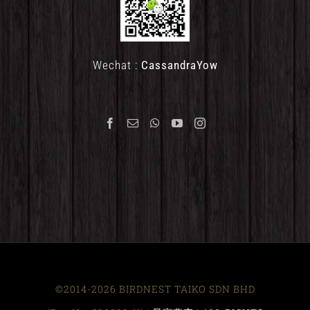
Wechat :
CassandraYow
©2014-2026 BIRDNEST TAIKO SDN BHD