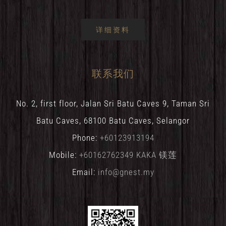
详细资料
联系我们
No. 2, first floor, Jalan Sri Batu Caves 9, Taman Sri
Batu Caves, 68100 Batu Caves, Selangor
Phone:
+60123913194
Mobile:
+60162762349 KAKA 镁莲
Email:
info@gnest.my