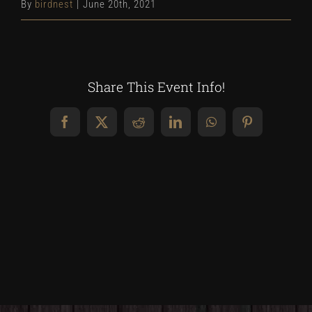
By
birdnest
|
June 20th, 2021
Share This Event Info!
Facebook
X
Reddit
LinkedIn
WhatsApp
Pinterest