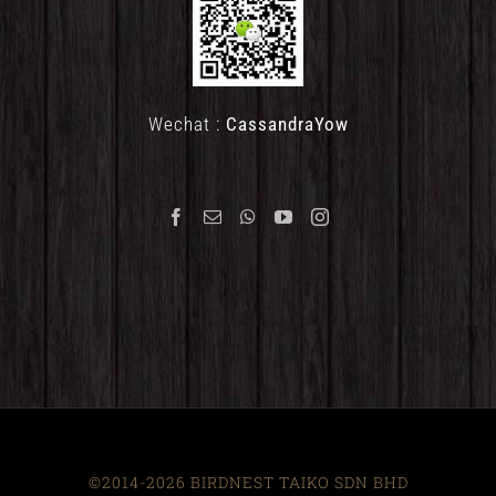
Wechat :
CassandraYow
©2014-2026 BIRDNEST TAIKO SDN BHD