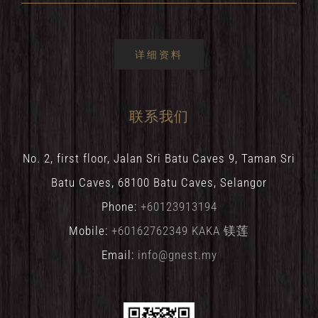
详细资料
联系我们
No. 2, first floor, Jalan Sri Batu Caves 9, Taman Sri
Batu Caves, 68100 Batu Caves, Selangor
Phone:
+60123913194
Mobile:
+60162762349 KAKA 镁莲
Email:
info@gnest.my