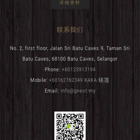
详细资料
联系我们
No. 2, first floor, Jalan Sri Batu Caves 9, Taman Sri
Batu Caves, 68100 Batu Caves, Selangor
Phone:
+60123913194
Mobile:
+60162762349 KAKA 镁莲
Email:
info@gnest.my