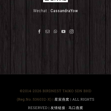
Wechat :
CassandraYow
©2014-2026 BIRDNEST TAIKO SDN BHD
(Reg.No.:536032-X) |
星宸燕窝 | ALL RIGHTS
RESERVED |
友情链接 : 马口燕窝