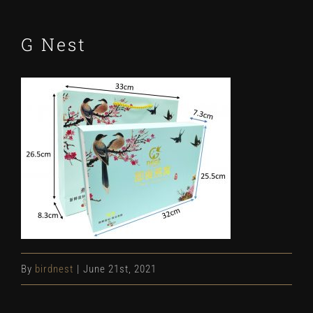
G Nest
By
birdnest
|
June 21st, 2021