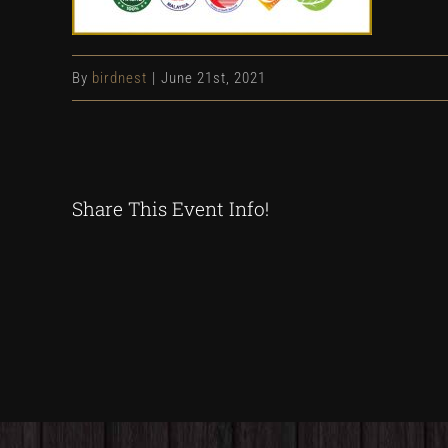
By
birdnest
|
June 21st, 2021
Share This Event Info!