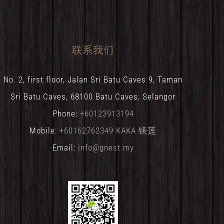
联系我们
No. 2, first floor, Jalan Sri Batu Caves 9, Taman
Sri Batu Caves, 68100 Batu Caves, Selangor
Phone:
+60123913194
Mobile:
+60162762349 KAKA 镁莲
Email:
info@gnest.my