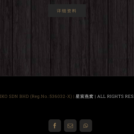
详细资料
KO SDN BHD (Reg.No.:536032-X) |
星宸燕窝 | ALL RIGHTS RES
Facebook
Email
WhatsApp