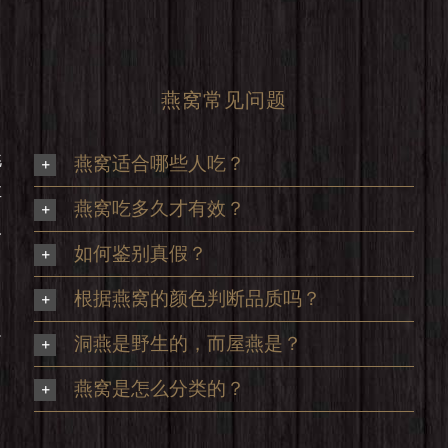
燕窝常见问题
挑
燕窝适合哪些人吃？
享
燕窝吃多久才有效？
及
如何鉴别真假？
根据燕窝的颜色判断品质吗？
足
洞燕是野生的，而屋燕是？
，
燕窝是怎么分类的？