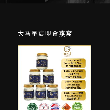
大马星宸即食燕窝